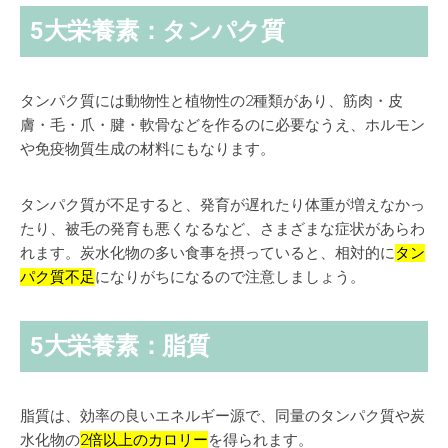
5大栄養素：タンパク質
タンパク質には動物性と植物性の
2種類
があり、筋肉・皮
膚・毛・爪・腱・軟骨などを作るのに必要なうえ、ホルモン
や免疫物質生成の材料にもなります。
タンパク質が不足すると、発育が遅れたり体重が増えなかっ
たり、被毛の発育も悪くなるなど、さまざまな症状があらわ
れます。炭水化物の多い食事を摂っていると、相対的に
タン
パク質不足
になりがちになるので注意しましょう。
5大栄養素：脂質
脂質は、効率の良いエネルギー源で、同量のタンパク質や炭
水化物の
2倍以上
のカロリー
を得られます。