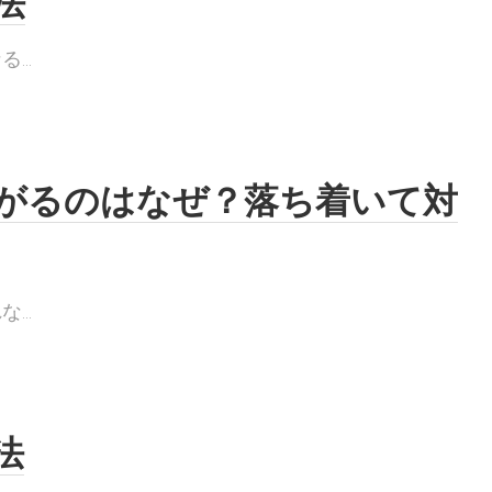
法
..
がるのはなぜ？落ち着いて対
..
法