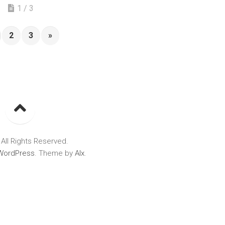
1 / 3
2
3
»
All Rights Reserved.
WordPress
. Theme by
Alx
.