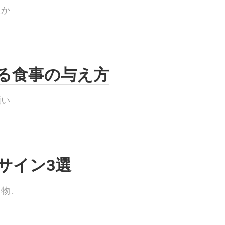
..
る食事の与え方
..
サイン3選
..